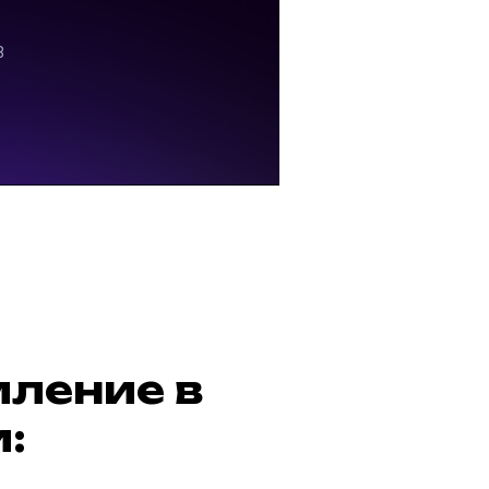
мление в
: