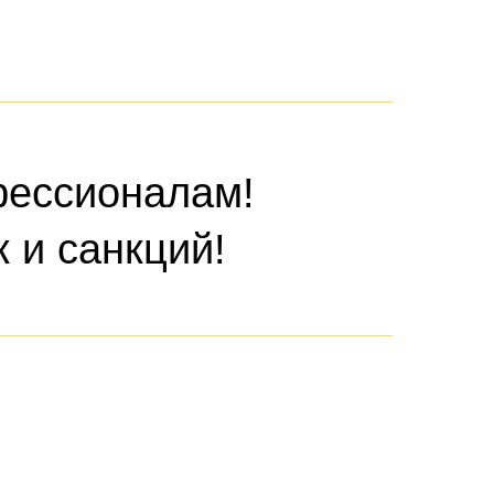
фессионалам!
 и санкций!