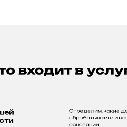
то входит в услу
Определим, какие д
шей
обрабатываете и на
сти
основании