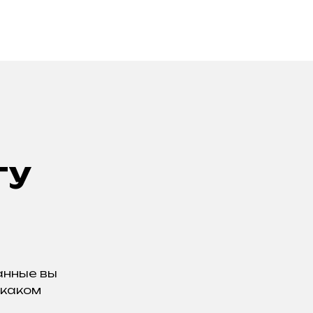
гу
анные вы
 каком