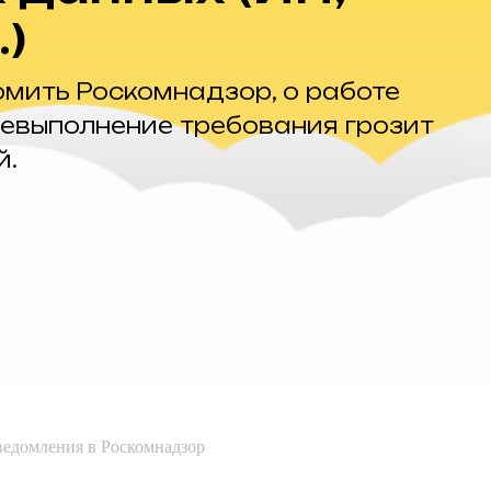
)
омить Роскомнадзор, о работе
евыполнение требования грозит
й.
ведомления в Роскомнадзор