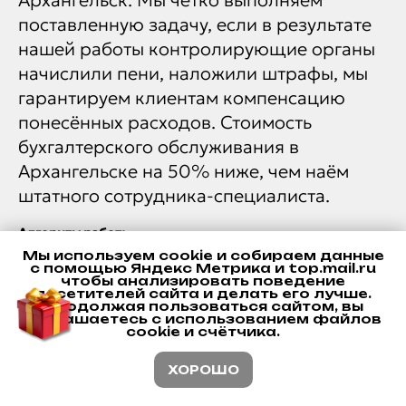
поставленную задачу, если в результате
нашей работы контролирующие органы
начислили пени, наложили штрафы, мы
гарантируем клиентам компенсацию
понесённых расходов. Стоимость
бухгалтерского обслуживания в
Архангельске на 50% ниже, чем наём
штатного сотрудника-специалиста.
Алгоритм работ:
1. Клиент отправляет нам заявку на
Мы используем cookie и собираем данные
с помощью Яндекс Метрика и top.mail.ru
ведение бухгалтерии.
чтобы анализировать поведение
посетителей сайта и делать его лучше.
2. Мы связываемся с клиентом и уточняем
Продолжая пользоваться сайтом, вы
соглашаетесь с использованием файлов
необходимую информацию.
cookie и счётчика.
3. БЕСПЛАТНО проводим экспресс-аудит
ХОРОШО
состояния учёта в учётной системе
клиента.