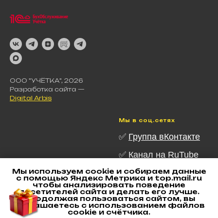
ООО "УЧЁТКА", 2026
Разработка сайта —
Digital Arbis
Мы в соц.сетях
✅
Группа вКонтакте
✅ Канал на RuTube
Мы используем cookie и собираем данные
✅ Канал в Telegram
с помощью Яндекс Метрика и top.mail.ru
чтобы анализировать поведение
✅
Канал в MAX
посетителей сайта и делать его лучше.
Продолжая пользоваться сайтом, вы
соглашаетесь с использованием файлов
✅
Наш Дзен
cookie и счётчика.