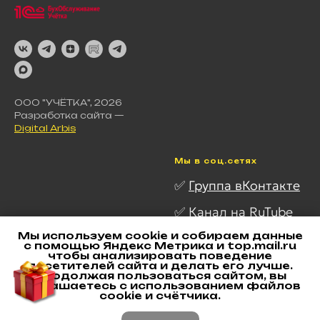
ООО "УЧЁТКА", 2026
Разработка сайта —
Digital Arbis
Мы в соц.сетях
✅
Группа вКонтакте
✅ Канал на RuTube
Мы используем cookie и собираем данные
✅ Канал в Telegram
с помощью Яндекс Метрика и top.mail.ru
чтобы анализировать поведение
✅
Канал в MAX
посетителей сайта и делать его лучше.
Продолжая пользоваться сайтом, вы
соглашаетесь с использованием файлов
✅
Наш Дзен
cookie и счётчика.