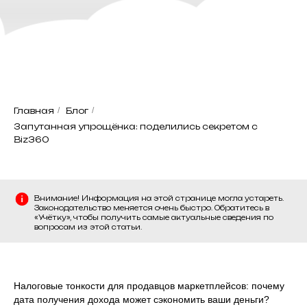
Главная
/
Блог
/
Запутанная упрощёнка: поделились секретом с
Biz360
Внимание! Информация на этой странице могла устареть.
Законодательство меняется очень быстро. Обратитесь в
«Учётку», чтобы получить самые актуальные сведения по
вопросам из этой статьи.
Налоговые тонкости для продавцов маркетплейсов: почему
дата получения дохода может сэкономить ваши деньги?