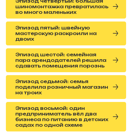
Эпизод четвёртый: большая
шиномонтажка превратилась
во много маленьких
Эпизод пятый: швейную
мастерскую раскроили на
двоих
Эпизод шестой: семейная
пара арендодателей решила
сдавать помещения порознь
Эпизод седьмой: семья
поделила розничный магазин
на троих
Эпизод восьмой: один
предприниматель вёл два
бизнеса по питанию в детских
садах по одной схеме