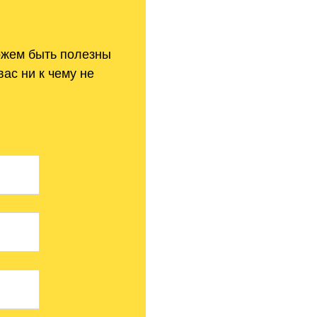
ожем быть полезны
вас ни
к
чему не