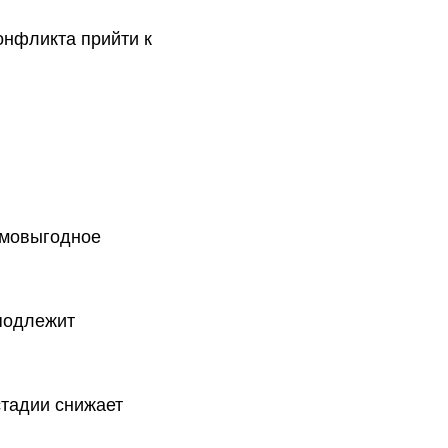
онфликта прийти к
имовыгодное
 подлежит
стадии снижает