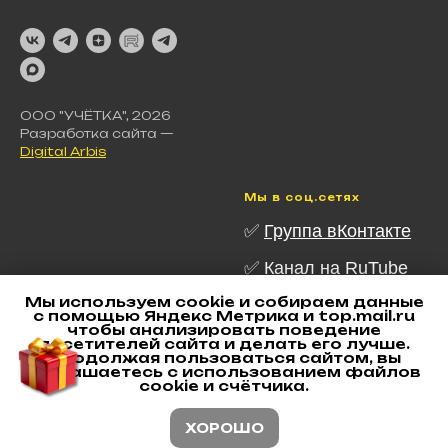
ООО "УЧЁТКА", 2026
Разработка сайта —
Digital Arbis
Мы в соц.сетях
✅
Группа вКонтакте
✅ Канал на RuTube
Мы используем cookie и собираем данные
✅ Канал в Telegram
с помощью Яндекс Метрика и top.mail.ru
чтобы анализировать поведение
✅
Канал в MAX
посетителей сайта и делать его лучше.
Продолжая пользоваться сайтом, вы
соглашаетесь с использованием файлов
✅
Наш Дзен
cookie и счётчика.
ХОРОШО