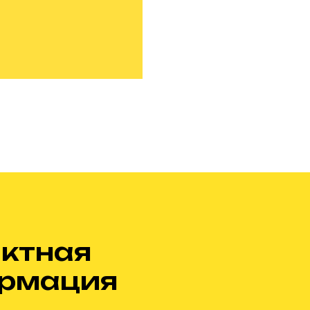
ктная
рмация