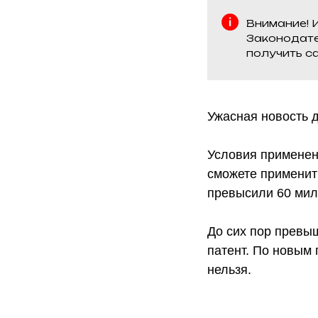
Внимание! 
Законодате
получить с
Ужасная новость 
Условия применени
сможете применит
превысили 60 мил
До сих пор превы
патент. По новым
нельзя.