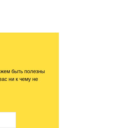
ожем быть полезны
вас ни
к
чему не