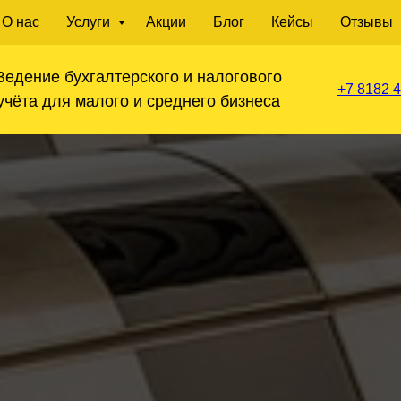
О нас
Услуги
Акции
Блог
Кейсы
Отзывы
Ведение бухгалтерского и налогового
+7 8182 4
учёта для малого и среднего бизнеса