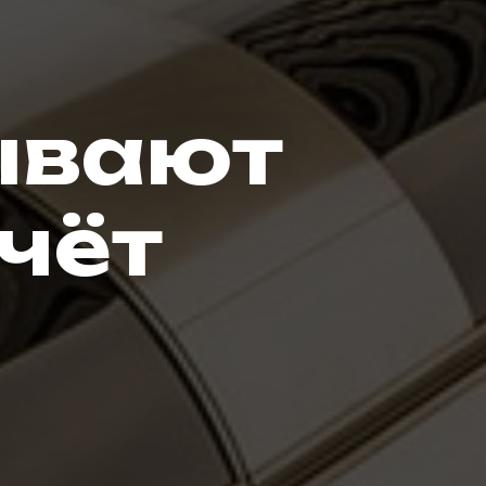
ывают
чёт